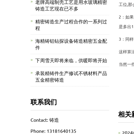
老牌高端制壳工艺是用水玻璃精密
工位,那
铸造工艺现在已不多
2：如果
精密铸造生产过程合作的一系列过
是多出1
程
3：同样
海精铸铝钻探设备铸造精密五金配
件
这样算
下周雪天即将来临，供暖即将开始
当然一
承装精铸件生产修试不锈材料产品
五金精密铸造
联系我们
相关
Contact: 铸造
Phone: 13181640135
20