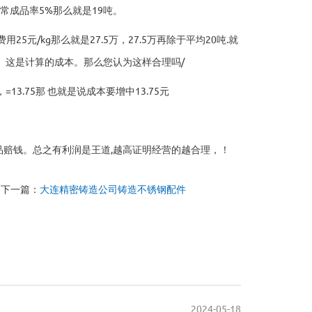
正常成品率5%那么就是19吨。
25元/kg那么就是27.5万，27.5万再除于平均20吨.就
一kg。这是计算的成本。那么您认为这样合理吗/
13.75那 也就是说成本要增中13.75元
赔钱。总之有利润是王道,越高证明经营的越合理，！
下一篇：
大连精密铸造公司铸造不锈钢配件
2024-05-18