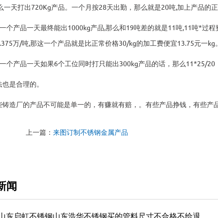
么一天打出720Kg产品。一个月按28天出勤，那么就是20吨,加上产品的
一个产品一天最终能出1000kg产品,那么和19吨差的就是11吨,11吨*过程费用
.375万/吨,那这一个产品就是比正常价格30/kg的加工费便宜13.75元
一个产品一天如果6个工位同时打只能出300kg产品的话，那么11*25/20，=
法也是合理的。
些铸造厂的产品不可能是单一的，有赚就有赔，。有些产品挣钱，有些产品
上一篇：
来图订制不锈钢金属产品
新闻
24山东启虹不锈钢山东浩华不锈钢买的管料尺寸不合格不给退